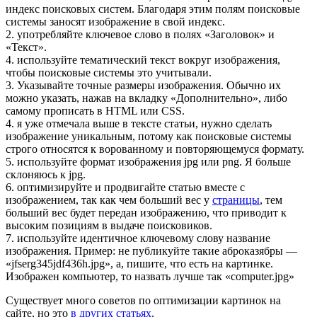
индекс поисковых систем. Благодаря этим полям поисковые
системы заносят изображение в свой индекс.
2. употребляйте ключевое слово в полях «Заголовок» и
«Текст».
4. используйте тематический текст вокруг изображения,
чтобы поисковые системы это учитывали.
3. Указывайте точные размеры изображения. Обычно их
можно указать, нажав на вкладку «Дополнительно», либо
самому прописать в HTML или CSS.
4. я уже отмечала выше в тексте статьи, нужно сделать
изображение уникальным, потому как поисковые системы
строго относятся к ворованному и повторяющемуся формату.
5. используйте формат изображения jpg или png. Я больше
склоняюсь к jpg.
6. оптимизируйте и продвигайте статью вместе с
изображением, так как чем больший вес у
страницы
, тем
больший вес будет передан изображению, что приводит к
высоким позициям в выдаче поисковиков.
7. используйте идентичное ключевому слову название
изображения. Пример: не публикуйте такие аброказябры —
«jfserg345jdf436h.jpg», а, пишите, что есть на картинке.
Изображен компьютер, то назвать лучше так «computer.jpg»
Существует много советов по оптимизации картинок на
сайте, но это
в других статьях
.